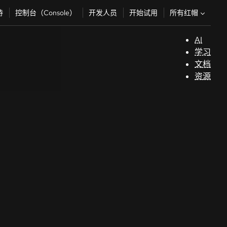
所有红帽
持
控制台（Console）
开发人员
开始试用
AI
支
学习
持
文档
资源
（
开
发
人
员
开
始
试
用