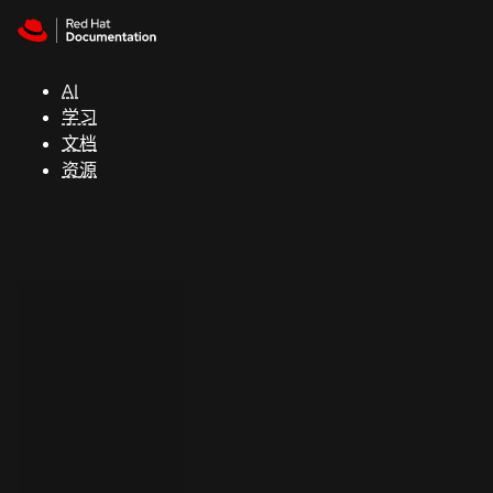
Skip to navigation
Skip to content
支
持
AI
学习
控制台
文档
（Console）
资源
开
发
人
员
开
始
试
用
联