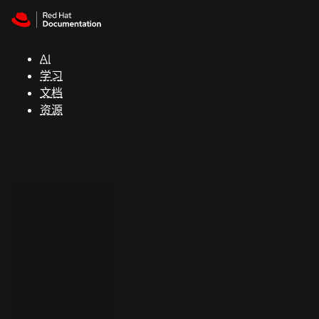
Skip to navigation
Skip to content
支
持
AI
学习
控制台
文档
（Console）
资源
开
发
人
员
开
始
试
用
联