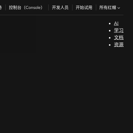
所有红帽
持
控制台（Console）
开发人员
开始试用
AI
支
学习
持
文档
资源
（
开
发
人
员
开
始
试
用