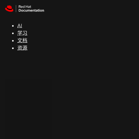
Skip to navigation
Skip to content
支
持
AI
学习
控制台
文档
（Console）
资源
开
发
人
员
开
始
试
用
联