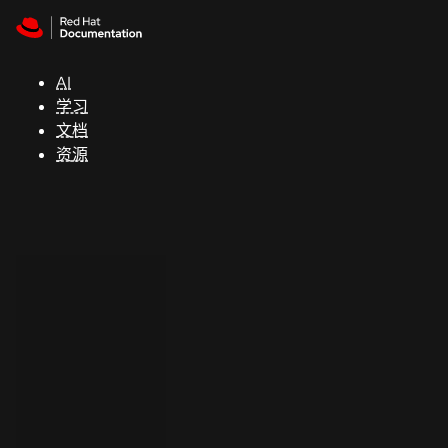
Skip to navigation
Skip to content
支
持
AI
学习
控制台
文档
（Console）
资源
开
发
人
员
开
始
试
用
联