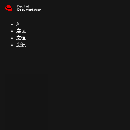
Skip to navigation
Skip to content
支
持
AI
学习
控制台
文档
（Console）
资源
开
发
人
员
开
始
试
用
联