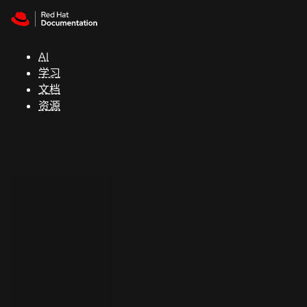
Skip to navigation
Skip to content
支
持
AI
学习
控制台
文档
（Console）
资源
开
发
人
员
开
始
试
用
联