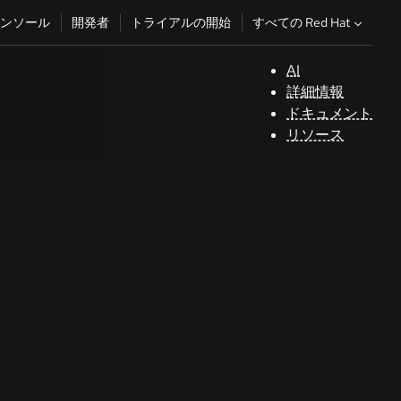
すべての Red Hat
ンソール
開発者
トライアルの開始
AI
サ
詳細情報
ポ
ドキュメント
ー
リソース
ト
コ
ン
ソ
ー
ル
開
発
者