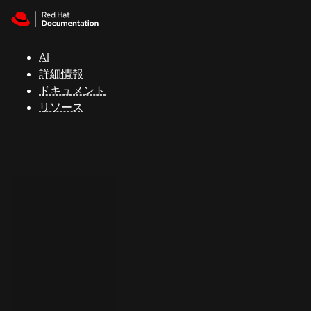
Skip to navigation
Skip to content
サ
ポ
ー
AI
ト
詳細情報
ドキュメント
リソース
コ
ン
ソ
ー
ル
開
発
者
ト
ラ