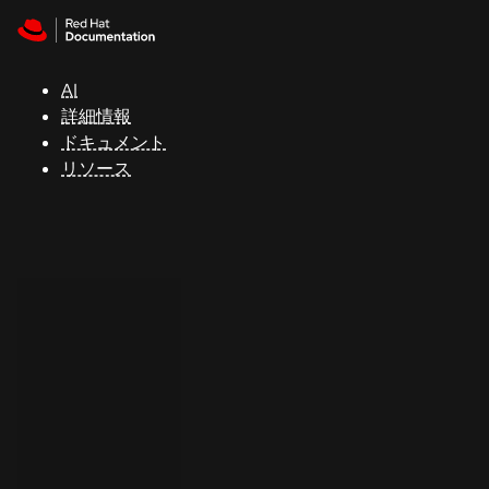
Skip to navigation
Skip to content
サ
ポ
ー
AI
ト
詳細情報
ドキュメント
リソース
コ
ン
ソ
ー
ル
開
発
者
ト
ラ