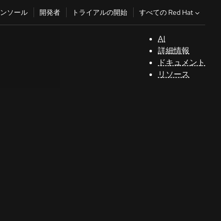
すべての Red Hat
ンソール
開発者
トライアルの開始
AI
サ
詳細情報
ポ
ドキュメント
ー
リソース
ト
コ
ン
ソ
ー
ル
開
発
者