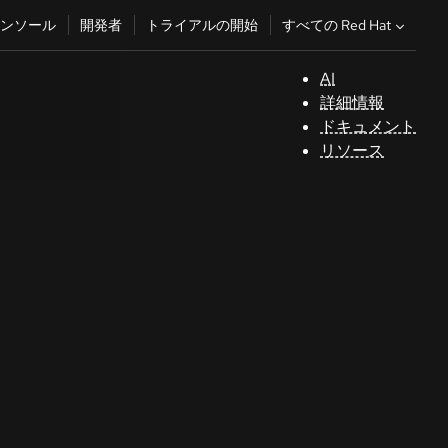
すべての Red Hat
ンソール
開発者
トライアルの開始
AI
サ
詳細情報
ポ
ドキュメント
ー
リソース
ト
コ
ン
ソ
ー
ル
開
発
者