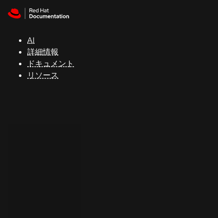
Skip to navigation
Skip to content
サ
ポ
ー
AI
ト
詳細情報
ドキュメント
リソース
コ
ン
ソ
ー
ル
開
発
者
ト
ラ