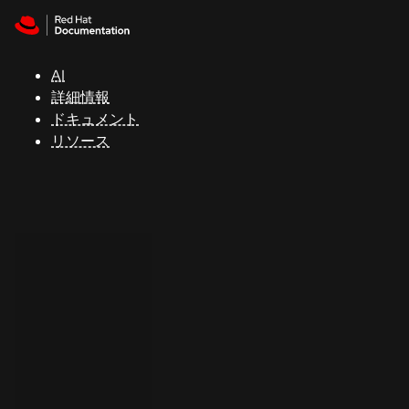
Skip to navigation
Skip to content
サ
ポ
ー
AI
ト
詳細情報
ドキュメント
リソース
コ
ン
ソ
ー
ル
開
発
者
ト
ラ