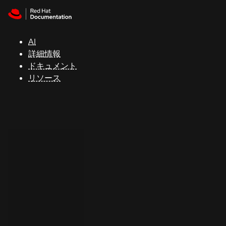
Skip to navigation
Skip to content
サ
ポ
ー
AI
ト
詳細情報
ドキュメント
リソース
コ
ン
ソ
ー
ル
開
発
者
ト
ラ