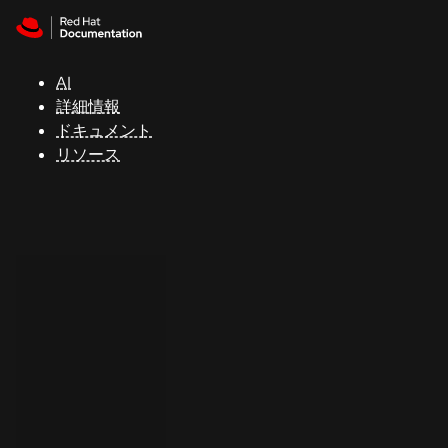
Skip to navigation
Skip to content
サ
ポ
ー
AI
ト
詳細情報
ドキュメント
リソース
コ
ン
ソ
ー
ル
開
発
者
ト
ラ