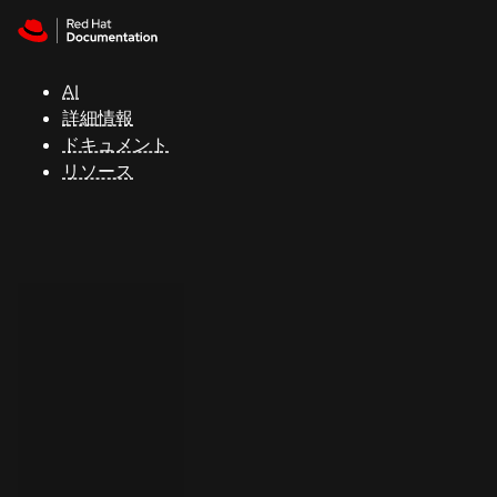
Skip to navigation
Skip to content
サ
ポ
ー
AI
ト
詳細情報
ドキュメント
リソース
コ
ン
ソ
ー
ル
開
発
者
ト
ラ