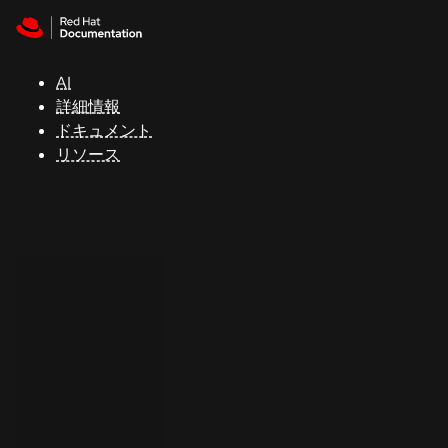
Skip to navigation
Skip to content
サ
ポ
ー
AI
ト
詳細情報
ドキュメント
リソース
コ
ン
ソ
ー
ル
開
発
者
ト
ラ