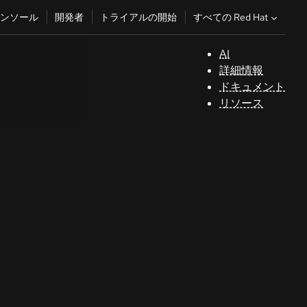
すべての Red Hat
ンソール
開発者
トライアルの開始
AI
サ
詳細情報
ポ
ドキュメント
ー
リソース
ト
コ
ン
ソ
ー
ル
開
発
者