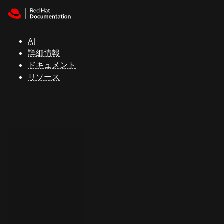
Skip to navigation
Skip to content
サ
ポ
ー
AI
ト
詳細情報
ドキュメント
リソース
コ
ン
ソ
ー
ル
開
発
者
ト
ラ