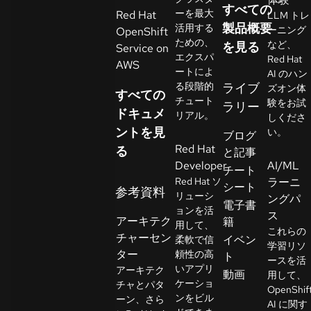
すべての
イ
ーを最大
Red Hat
LLM トレ
ア
製品概要
活用する
ーニング
OpenShift
ための、
ル
など、
を見る
Service on
エクスパ
Red Hat
の
AWS
ートによ
AI のハン
開
る段階的
ライブ
ズオン体
すべての
始
チュート
験をお試
ラリー
ドキュメ
リアル。
しくださ
ントを見
お
い。
ブログ
Red Hat
問
る
と記事
Developer
AI/ML
い
チート
Red Hat ソ
ラーニ
合
シート
参考資料
リューシ
ングパ
わ
言
電子書
ョンを活
語
ス
せ
アーキテク
籍
用して、
の
これらの
チャーセン
イベン
柔軟で信
選
学習リソ
ター
頼性の高
ト
択
ースを活
いアプリ
アーキテク
動画
用して、
ケーショ
チャとパタ
OpenShif
ンをビル
ーン、さら
AI に関す