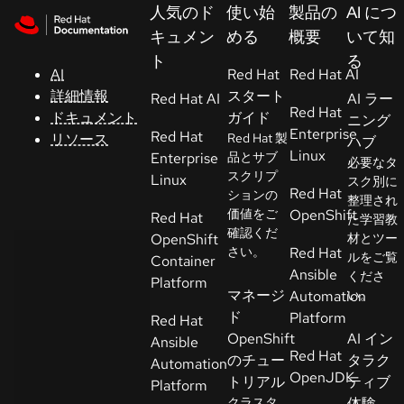
Skip to navigation
Skip to content
人気のド
使い始
製品の
AI につ
サ
キュメン
める
概要
いて知
ポ
ト
る
ー
AI
Red Hat
Red Hat AI
ト
詳細情報
スタート
Red Hat AI
AI ラー
Red Hat
ドキュメント
ガイド
ニング
Enterprise
Red Hat
リソース
Red Hat 製
ハブ
コ
Linux
Enterprise
品とサブ
必要なタ
ン
スクリプ
Linux
スク別に
ソ
Red Hat
ションの
整理され
ー
価値をご
OpenShift
Red Hat
た学習教
ル
確認くだ
OpenShift
材とツー
さい。
Red Hat
ルをご覧
Container
Ansible
くださ
開
Platform
マネージ
Automation
い。
発
ド
Platform
Red Hat
者
OpenShift
AI イン
Ansible
Red Hat
のチュー
タラク
Automation
ト
OpenJDK
トリアル
ティブ
Platform
ラ
クラスタ
体験