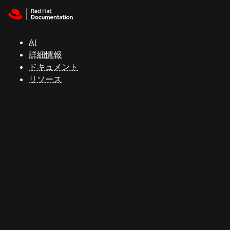
Skip to navigation
Skip to content
サ
ポ
ー
AI
ト
詳細情報
ドキュメント
リソース
コ
ン
ソ
ー
ル
開
発
者
ト
ラ