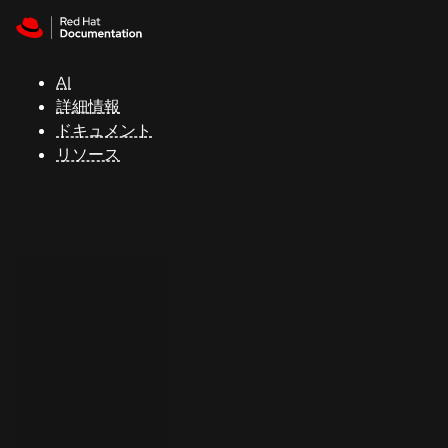
Skip to navigation
Skip to content
サ
ポ
ー
AI
ト
詳細情報
ドキュメント
リソース
コ
ン
ソ
ー
ル
開
発
者
ト
ラ