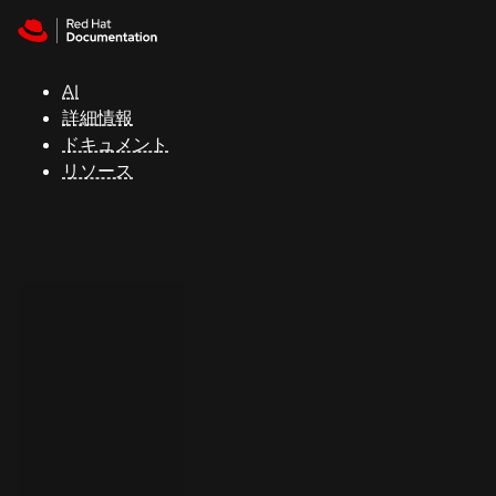
Skip to navigation
Skip to content
サ
ポ
ー
AI
ト
詳細情報
ドキュメント
リソース
コ
ン
ソ
ー
ル
開
発
者
ト
ラ