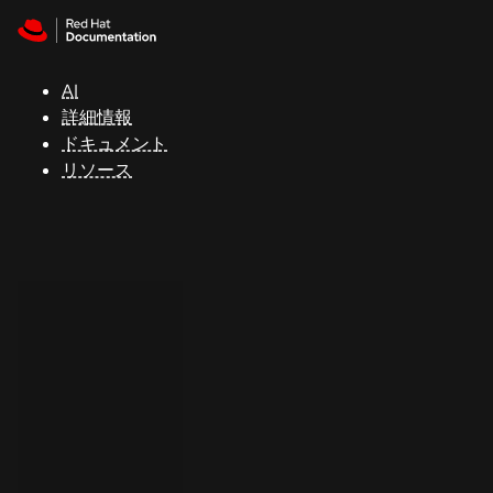
Skip to navigation
Skip to content
サ
ポ
ー
AI
ト
詳細情報
ドキュメント
リソース
コ
ン
ソ
ー
ル
開
発
者
ト
ラ