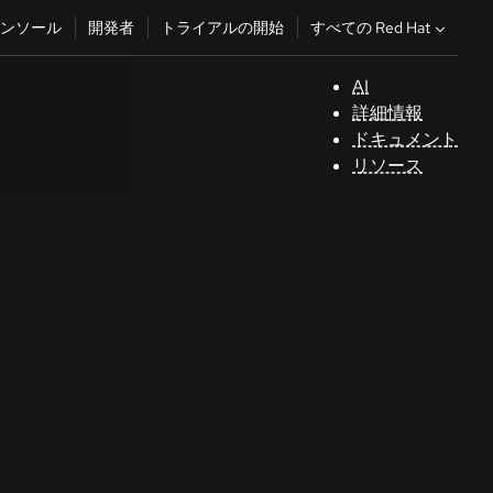
すべての Red Hat
ンソール
開発者
トライアルの開始
AI
サ
詳細情報
ポ
ドキュメント
ー
リソース
ト
コ
ン
ソ
ー
ル
開
発
者