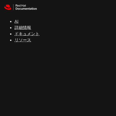
Skip to navigation
Skip to content
サ
ポ
ー
AI
ト
詳細情報
ドキュメント
リソース
コ
ン
ソ
ー
ル
開
発
者
ト
ラ