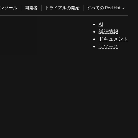
すべての Red Hat
ンソール
開発者
トライアルの開始
AI
サ
詳細情報
ポ
ドキュメント
ー
リソース
ト
コ
ン
ソ
ー
ル
開
発
者