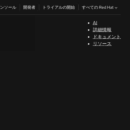
すべての Red Hat
ンソール
開発者
トライアルの開始
AI
サ
詳細情報
ポ
ドキュメント
ー
リソース
ト
コ
ン
ソ
ー
ル
開
発
者