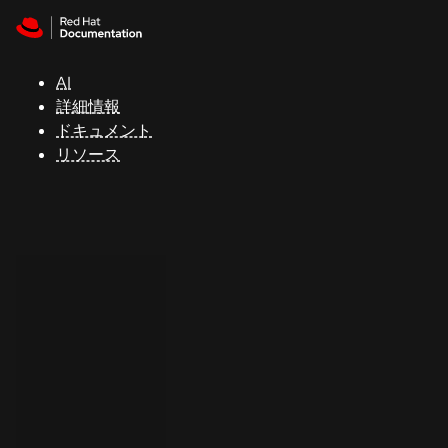
Skip to navigation
Skip to content
サ
ポ
ー
AI
ト
詳細情報
ドキュメント
リソース
コ
ン
ソ
ー
ル
開
発
者
ト
ラ