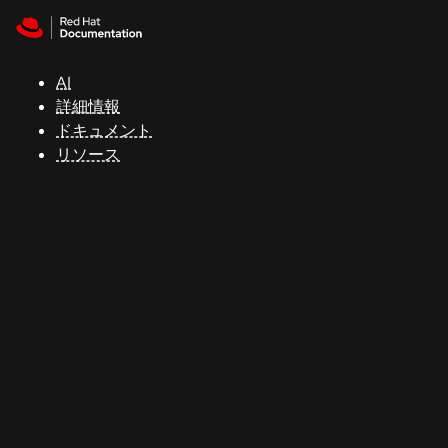
Skip to navigation
Skip to content
サ
ポ
ー
AI
ト
詳細情報
ドキュメント
リソース
コ
ン
ソ
ー
ル
開
発
者
ト
ラ