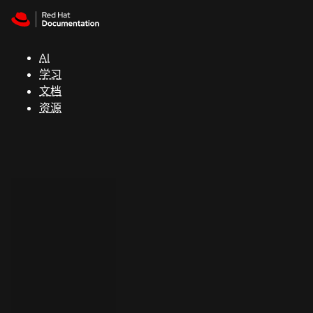
Skip to navigation
Skip to content
支
持
AI
学习
控制台
文档
（Console）
资源
开
发
人
员
开
始
试
用
联