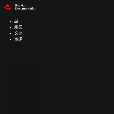
Skip to navigation
Skip to content
支
持
AI
学习
控制台
文档
（Console）
资源
开
发
人
员
开
始
试
用
联