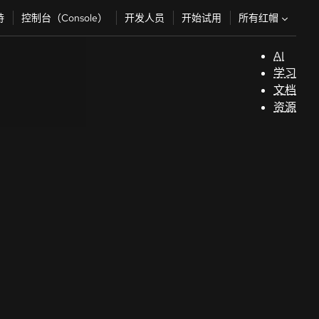
所有红帽
持
控制台（Console）
开发人员
开始试用
AI
支
学习
持
文档
资源
（
开
发
人
员
开
始
试
用