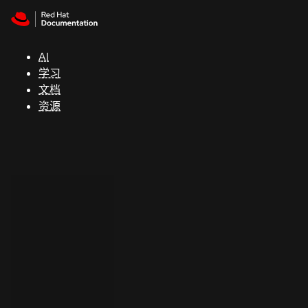
Skip to navigation
Skip to content
支
持
AI
学习
控制台
文档
（Console）
资源
开
发
人
员
开
始
试
用
联