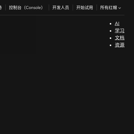
所有红帽
持
控制台（Console）
开发人员
开始试用
AI
支
学习
持
文档
资源
（
开
发
人
员
开
始
试
用