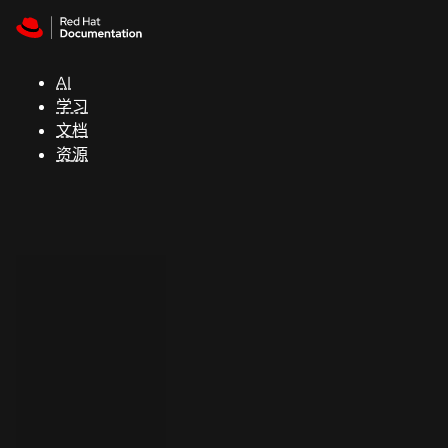
Skip to navigation
Skip to content
支
持
AI
学习
控制台
文档
（Console）
资源
开
发
人
员
开
始
试
用
联