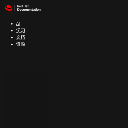
Skip to navigation
Skip to content
支
持
AI
学习
控制台
文档
（Console）
资源
开
发
人
员
开
始
试
用
联