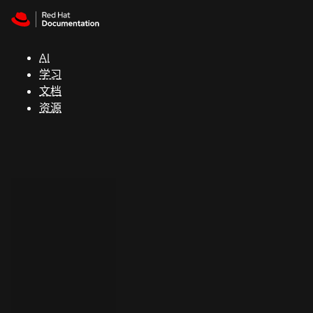
Skip to navigation
Skip to content
支
持
AI
学习
控制台
文档
（Console）
资源
开
发
人
员
开
始
试
用
联