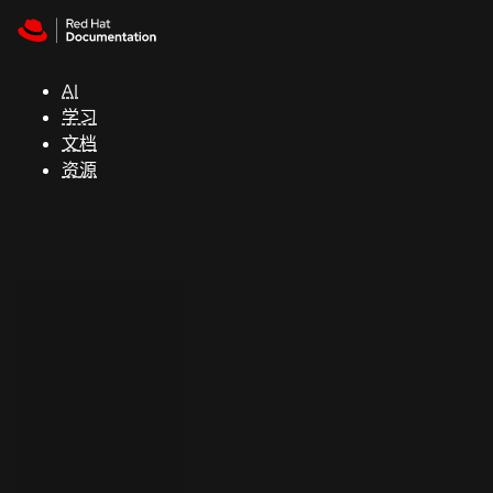
Skip to navigation
Skip to content
支
持
AI
学习
控制台
文档
（Console）
资源
开
发
人
员
开
始
试
用
联