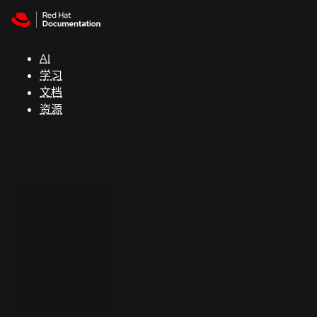
Skip to navigation
Skip to content
支
持
AI
学习
控制台
文档
（Console）
资源
开
发
人
员
开
始
试
用
联