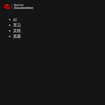
Skip to navigation
Skip to content
支
持
AI
学习
控制台
文档
（Console）
资源
开
发
人
员
开
始
试
用
联