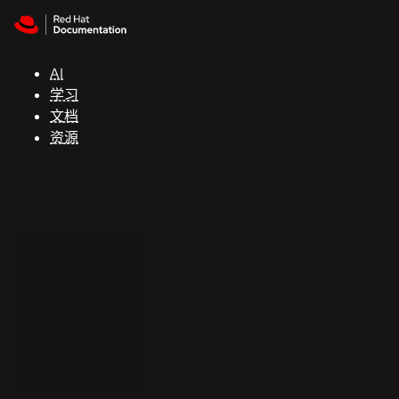
Skip to navigation
Skip to content
支
持
AI
学习
控制台
文档
（Console）
资源
开
发
人
员
开
始
试
用
联