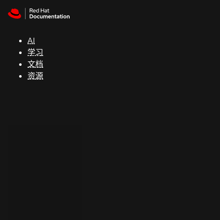
Skip to navigation
Skip to content
支
持
AI
学习
控制台
文档
（Console）
资源
开
发
人
员
开
始
试
用
联