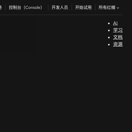
所有红帽
持
控制台（Console）
开发人员
开始试用
AI
支
学习
持
文档
资源
（
开
发
人
员
开
始
试
用