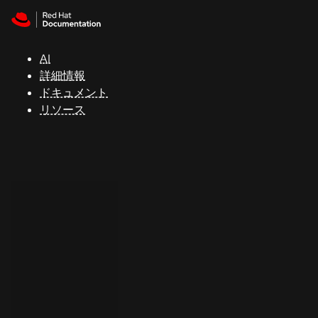
Skip to navigation
Skip to content
サ
ポ
ー
AI
ト
詳細情報
ドキュメント
リソース
コ
ン
ソ
ー
ル
開
発
者
ト
ラ