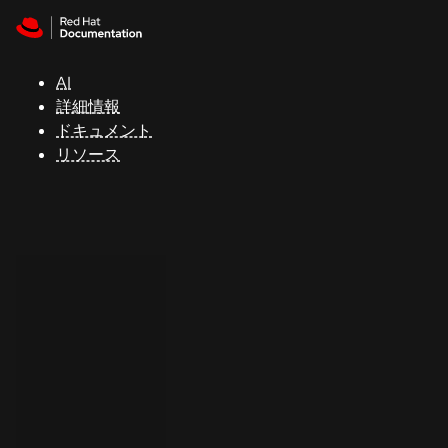
Skip to navigation
Skip to content
サ
ポ
ー
AI
ト
詳細情報
ドキュメント
リソース
コ
ン
ソ
ー
ル
開
発
者
ト
ラ