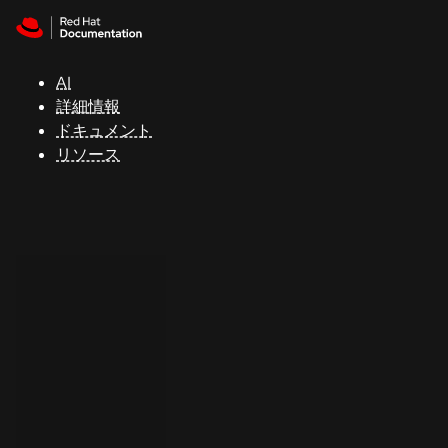
Skip to navigation
Skip to content
サ
ポ
ー
AI
ト
詳細情報
ドキュメント
リソース
コ
ン
ソ
ー
ル
開
発
者
ト
ラ