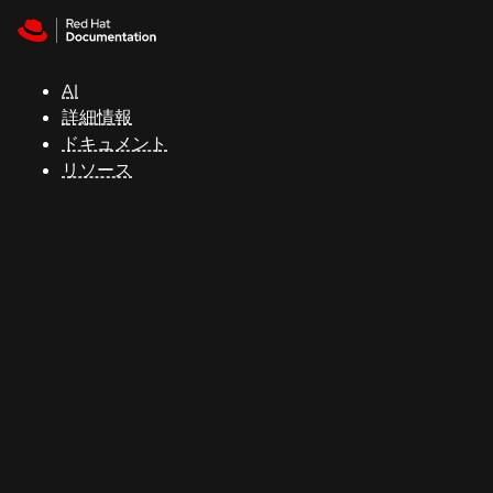
Skip to navigation
Skip to content
サ
ポ
ー
AI
ト
詳細情報
ドキュメント
リソース
コ
ン
ソ
ー
ル
開
発
者
ト
ラ